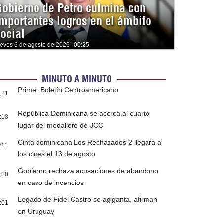
Gobierno de Petro culmina con
importantes logros en el ámbito
social
ueves 6 de agosto de 2026 | 00:25
MINUTO A MINUTO
Primer Boletín Centroamericano
:21
República Dominicana se acerca al cuarto
:18
lugar del medallero de JCC
Cinta dominicana Los Rechazados 2 llegará a
:11
los cines el 13 de agosto
Gobierno rechaza acusaciones de abandono
:10
en caso de incendios
Legado de Fidel Castro se agiganta, afirman
:01
en Uruguay