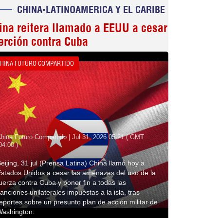
CHINA-LATINOAMERICA Y EL CARIBE
ina reitera llamado a EEUU a cesar
erción contra Cuba
HINA FUTURO COMPARTIDO
hina Futuro Compartido | Jul 31, 2026 05:21 ( GMT
04:00 )
eijing, 31 jul (Prensa Latina) China llamó hoy a
stados Unidos a cesar las amenazas del uso de la
uerza contra Cuba y poner fin a todas las
anciones unilaterales impuestas a la isla, tras
eportes sobre un presunto plan de acción militar de
Washington.