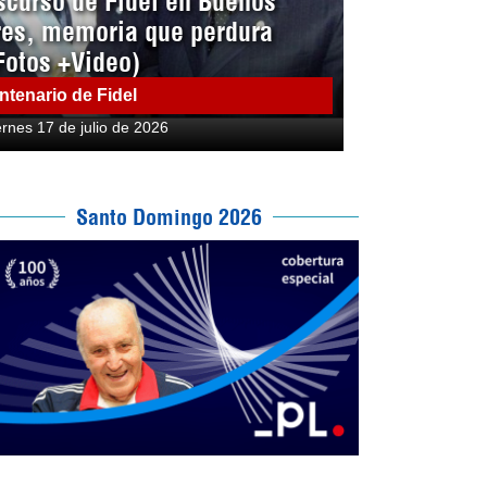
scurso de Fidel en Buenos
res, memoria que perdura
Fotos +Video)
ntenario de Fidel
ernes 17 de julio de 2026
Santo Domingo 2026