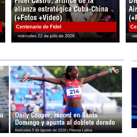
Fidel Castro, artífice de la
Di
alianza estratégica Cuba-China
Ai
(+Fotos +Video)
(+
Centenario de Fidel
Ce
miércoles 22 de julio de 2026
vi
su
Daily Cooper, récord en Santo
Domingo y apunta al doblete dorado
miércoles 5 de agosto de 2026 | Prensa Latina