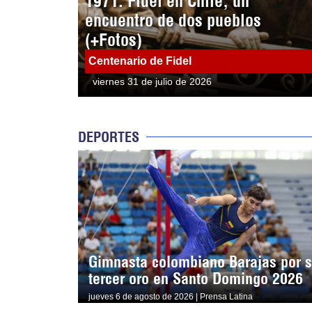
1971: Fidel en Chile, un
encuentro de dos pueblos
(+Fotos)
Centenario de Fidel
viernes 31 de julio de 2026
DEPORTES
Gimnasta colombiano Barajas por 
tercer oro en Santo Domingo 2026
jueves 6 de agosto de 2026 | Prensa Latina