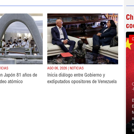
Ch
co
C
TICIAS
AGO 06, 2026 | NOTICIAS
n Japón 81 años de
Inicia diálogo entre Gobierno y
deo atómico
exdiputados opositores de Venezuela
C
-
B
E
f
s
r