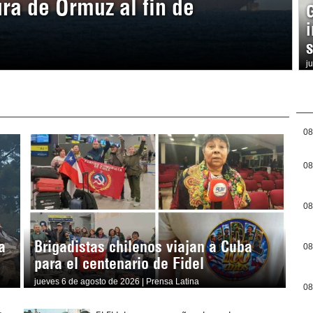
ura de Ormuz al fin de
j
08
08
08
a
Brigadistas chilenos viajan a Cuba
08
para el centenario de Fidel
jueves 6 de agosto de 2026 | Prensa Latina
08