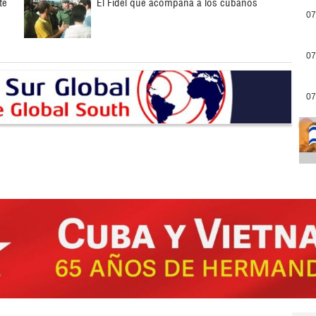
te
El Fidel que acompaña a los cubanos
07
07
07