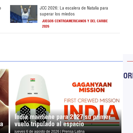
o
JCC 2026: La escalera de Natalia para
superar los miedos
JUEGOS CENTROAMERICANOS Y DEL CARIBE
2026
ORB
India mantiene para 2027 su primer
ma
vuelo tripulado al espacio
jueves 6 de agosto de 2026 | Prensa Latina