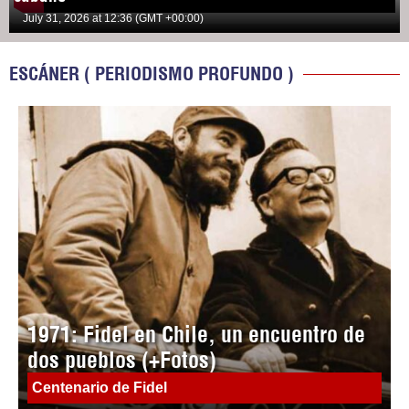
July 31, 2026 at 12:36 (GMT +00:00)
ESCÁNER ( PERIODISMO PROFUNDO )
1971: Fidel en Chile, un encuentro de
dos pueblos (+Fotos)
Centenario de Fidel