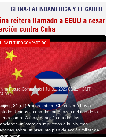
CHINA-LATINOAMERICA Y EL CARIBE
ina reitera llamado a EEUU a cesar
erción contra Cuba
HINA FUTURO COMPARTIDO
hina Futuro Compartido | Jul 31, 2026 05:21 ( GMT
04:00 )
eijing, 31 jul (Prensa Latina) China llamó hoy a
stados Unidos a cesar las amenazas del uso de la
uerza contra Cuba y poner fin a todas las
anciones unilaterales impuestas a la isla, tras
eportes sobre un presunto plan de acción militar de
Washington.