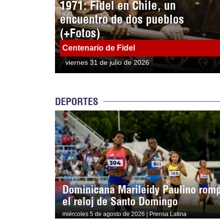
1971: Fidel en Chile, un
encuentro de dos pueblos
(+Fotos)
Centenario de Fidel
viernes 31 de julio de 2026
DEPORTES
Dominicana Marileidy Paulino rom
el reloj de Santo Domingo
miércoles 5 de agosto de 2026 | Prensa Latina