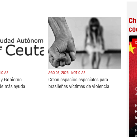
Ch
co
C
TICIAS
AGO 05, 2026 | NOTICIAS
s y Gobierno
Crean espacios especiales para
de más ayuda
brasileñas víctimas de violencia
C
-
B
E
f
s
r