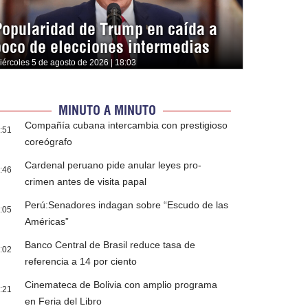
Popularidad de Trump en caída a
poco de elecciones intermedias
iércoles 5 de agosto de 2026 | 18:03
MINUTO A MINUTO
Compañía cubana intercambia con prestigioso
:51
coreógrafo
Cardenal peruano pide anular leyes pro-
:46
crimen antes de visita papal
Perú:Senadores indagan sobre “Escudo de las
:05
Américas”
Banco Central de Brasil reduce tasa de
:02
referencia a 14 por ciento
Cinemateca de Bolivia con amplio programa
:21
en Feria del Libro