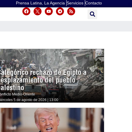
Prensa Latina, La Agencia
Servicios
Contacto
Categórico rechazo de Egipto a
desplazamiento del pueblo
palestino
onflicto Medio-Oriente
iércoles 5 de agosto de 2026 | 13:00