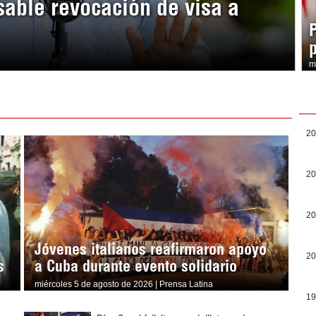
sable revocación de visa a
m
20
20
20
Jóvenes italianos reafirmaron apoyo
20
s
a Cuba durante evento solidario
miércoles 5 de agosto de 2026 | Prensa Latina
19