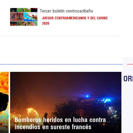
Tercer boletín centrocaribeño
JUEGOS CENTROAMERICANOS Y DEL CARIBE
2026
ORB
Bomberos heridos en lucha contra
incendios en sureste francés