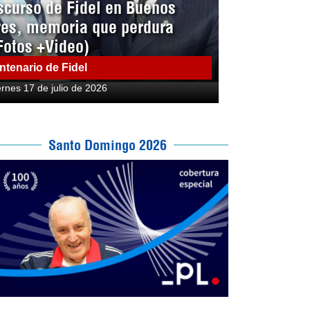
scurso de Fidel en Buenos
res, memoria que perdura
Fotos +Video)
ntenario de Fidel
ernes 17 de julio de 2026
Santo Domingo 2026