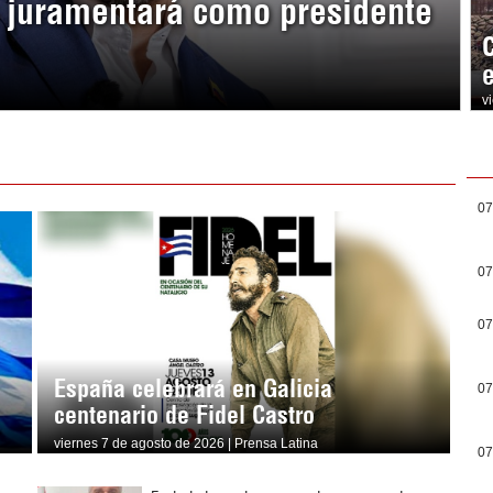
a juramentará como presidente
v
07
07
07
España celebrará en Galicia
07
centenario de Fidel Castro
viernes 7 de agosto de 2026 | Prensa Latina
07