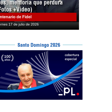
res, memoria que perdura
Fotos +Video)
ntenario de Fidel
ernes 17 de julio de 2026
Santo Domingo 2026