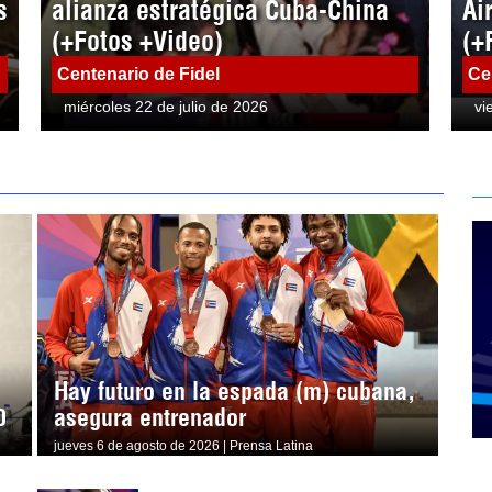
s
alianza estratégica Cuba-China
Ai
(+Fotos +Video)
(+
Centenario de Fidel
Ce
miércoles 22 de julio de 2026
vi
Hay futuro en la espada (m) cubana,
0
asegura entrenador
jueves 6 de agosto de 2026 | Prensa Latina