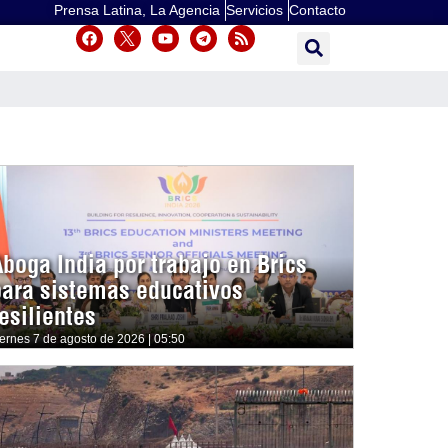
Prensa Latina, La Agencia
Servicios
Contacto
Aboga India por trabajo en Brics
para sistemas educativos
esilientes
iernes 7 de agosto de 2026 | 05:50