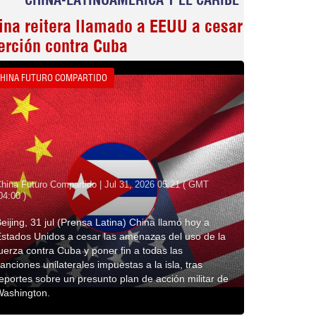
ina reitera llamado a EEUU a cesar
erción contra Cuba
HINA FUTURO COMPARTIDO
hina Futuro Compartido | Jul 31, 2026 05:21 ( GMT
04:00 )
eijing, 31 jul (Prensa Latina) China llamó hoy a
stados Unidos a cesar las amenazas del uso de la
uerza contra Cuba y poner fin a todas las
anciones unilaterales impuestas a la isla, tras
eportes sobre un presunto plan de acción militar de
Washington.