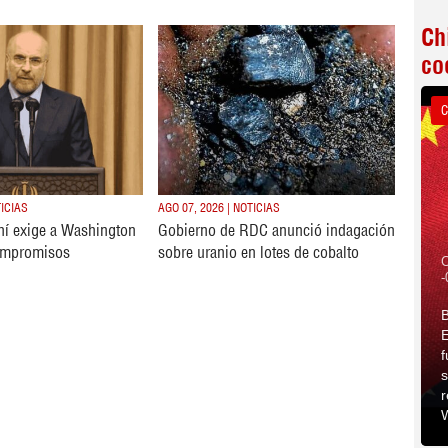
Ch
co
C
TICIAS
AGO 07, 2026 | NOTICIAS
ní exige a Washington
Gobierno de RDC anunció indagación
ompromisos
sobre uranio en lotes de cobalto
C
-
B
E
f
s
r