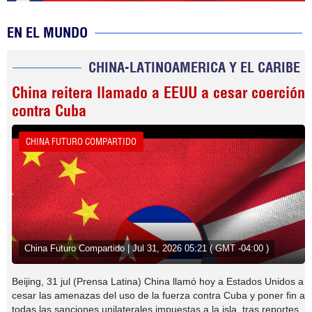
EN EL MUNDO
CHINA-LATINOAMERICA Y EL CARIBE
China reitera llamado a EEUU a cesar coerción
contra Cuba
CHINA FUTURO COMPARTIDO
China Futuro Compartido | Jul 31, 2026 05:21 ( GMT -04:00 )
Beijing, 31 jul (Prensa Latina) China llamó hoy a Estados Unidos a
cesar las amenazas del uso de la fuerza contra Cuba y poner fin a
todas las sanciones unilaterales impuestas a la isla, tras reportes