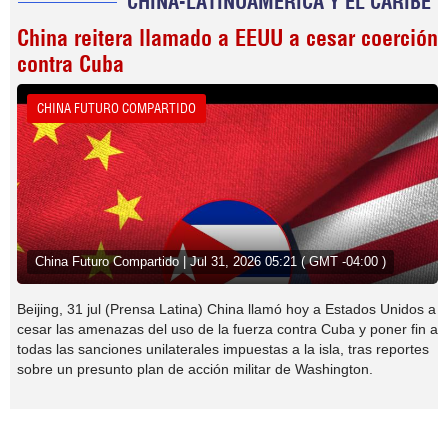
CHINA-LATINOAMERICA Y EL CARIBE
China reitera llamado a EEUU a cesar coerción
contra Cuba
CHINA FUTURO COMPARTIDO
China Futuro Compartido | Jul 31, 2026 05:21 ( GMT -04:00 )
Beijing, 31 jul (Prensa Latina) China llamó hoy a Estados Unidos a
cesar las amenazas del uso de la fuerza contra Cuba y poner fin a
todas las sanciones unilaterales impuestas a la isla, tras reportes
sobre un presunto plan de acción militar de Washington.