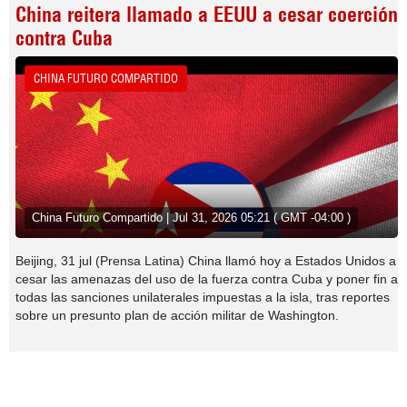
China reitera llamado a EEUU a cesar coerción
contra Cuba
CHINA FUTURO COMPARTIDO
China Futuro Compartido | Jul 31, 2026 05:21 ( GMT -04:00 )
Beijing, 31 jul (Prensa Latina) China llamó hoy a Estados Unidos a
cesar las amenazas del uso de la fuerza contra Cuba y poner fin a
todas las sanciones unilaterales impuestas a la isla, tras reportes
sobre un presunto plan de acción militar de Washington.