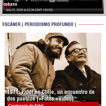
cubano
July 31, 2026 at 12:36 (GMT +00:00)
ESCÁNER ( PERIODISMO PROFUNDO )
1971: Fidel en Chile, un encuentro de
dos pueblos (+Fotos +Video)
Centenario de Fidel