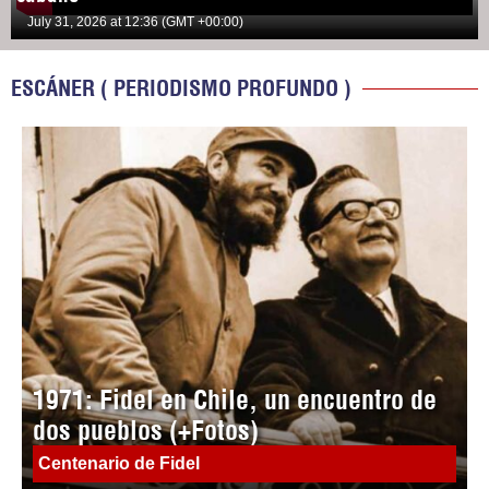
July 31, 2026 at 12:36 (GMT +00:00)
ESCÁNER ( PERIODISMO PROFUNDO )
1971: Fidel en Chile, un encuentro de
dos pueblos (+Fotos)
Centenario de Fidel