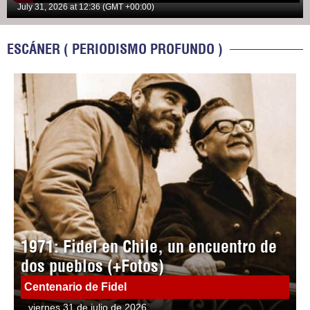
July 31, 2026 at 12:36 (GMT +00:00)
ESCÁNER ( PERIODISMO PROFUNDO )
1971: Fidel en Chile, un encuentro de
dos pueblos (+Fotos)
Centenario de Fidel
viernes 31 de julio de 2026