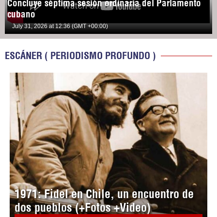
Concluye séptima sesión ordinaria del Parlamento
cubano
July 31, 2026 at 12:36 (GMT +00:00)
ESCÁNER ( PERIODISMO PROFUNDO )
1971: Fidel en Chile, un encuentro de
dos pueblos (+Fotos +Video)