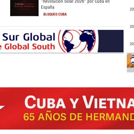
“Revolución Solar 2026” por Cuba en
España
20
BLOQUEO CUBA
20
20