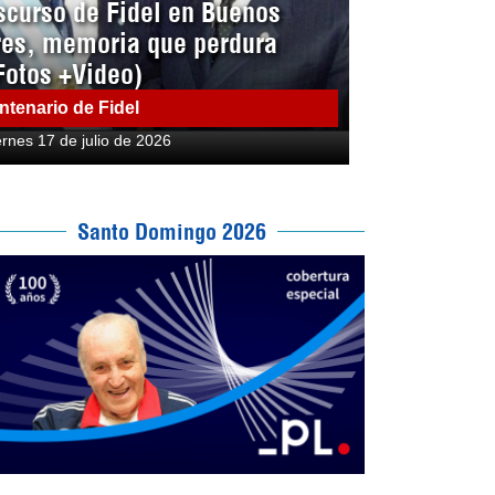
scurso de Fidel en Buenos
res, memoria que perdura
Fotos +Video)
ntenario de Fidel
ernes 17 de julio de 2026
Santo Domingo 2026