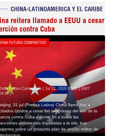
CHINA-LATINOAMERICA Y EL CARIBE
ina reitera llamado a EEUU a cesar
erción contra Cuba
HINA FUTURO COMPARTIDO
hina Futuro Compartido | Jul 31, 2026 05:21 ( GMT
04:00 )
eijing, 31 jul (Prensa Latina) China llamó hoy a
stados Unidos a cesar las amenazas del uso de la
uerza contra Cuba y poner fin a todas las
anciones unilaterales impuestas a la isla, tras
eportes sobre un presunto plan de acción militar de
Washington.