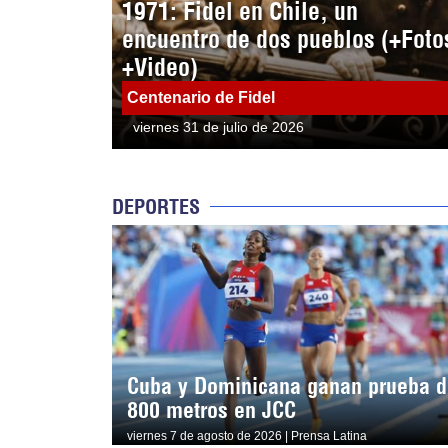
1971: Fidel en Chile, un
encuentro de dos pueblos (+Foto
+Video)
Centenario de Fidel
viernes 31 de julio de 2026
DEPORTES
Cuba y Dominicana ganan prueba d
800 metros en JCC
viernes 7 de agosto de 2026 | Prensa Latina