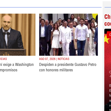
Ch
co
C
TICIAS
AGO 07, 2026 | NOTICIAS
ní exige a Washington
Despiden a presidente Gustavo Petro
ompromisos
con honores militares
C
-
B
E
f
s
r