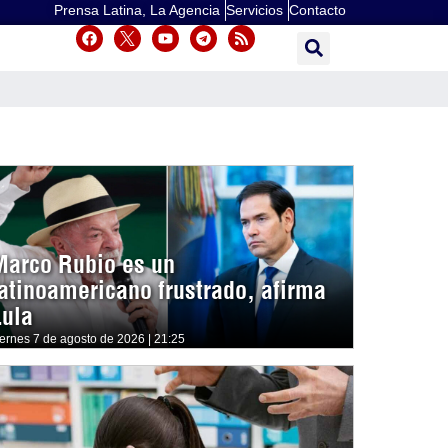
Prensa Latina, La Agencia
Servicios
Contacto
Marco Rubio es un
latinoamericano frustrado, afirma
Lula
iernes 7 de agosto de 2026 | 21:25