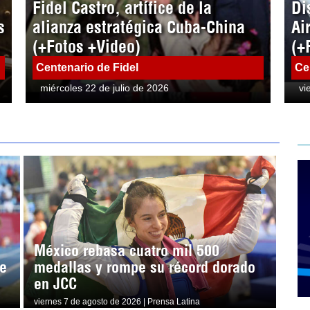
Fidel Castro, artífice de la
Di
s
alianza estratégica Cuba-China
Ai
(+Fotos +Video)
(+
Centenario de Fidel
Ce
miércoles 22 de julio de 2026
vi
México rebasa cuatro mil 500
e
medallas y rompe su récord dorado
en JCC
viernes 7 de agosto de 2026 | Prensa Latina