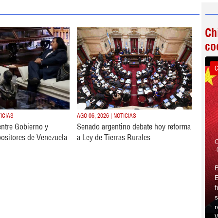
Ch
co
C
TICIAS
AGO 06, 2026 | NOTICIAS
entre Gobierno y
Senado argentino debate hoy reforma
ositores de Venezuela
a Ley de Tierras Rurales
C
-
B
E
f
s
r