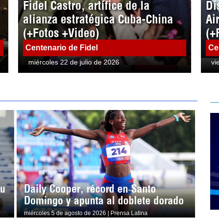
Fidel Castro, artífice de la
Di
alianza estratégica Cuba-China
Ai
(+Fotos +Video)
(+
Centenario de Fidel
Ce
miércoles 22 de julio de 2026
vi
su
Daily Cooper, récord en Santo
Domingo y apunta al doblete dorado
miércoles 5 de agosto de 2026 | Prensa Latina