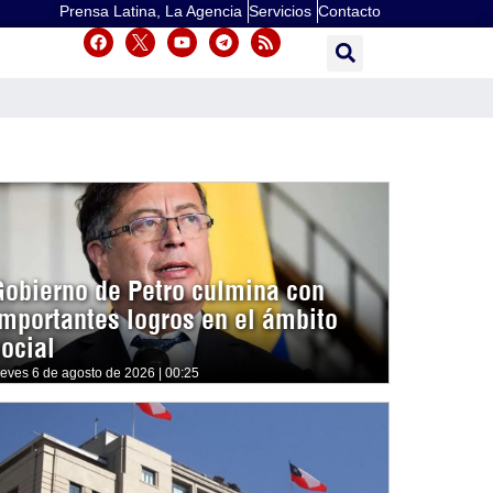
Prensa Latina, La Agencia
Servicios
Contacto
Gobierno de Petro culmina con
importantes logros en el ámbito
social
ueves 6 de agosto de 2026 | 00:25