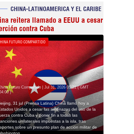
CHINA-LATINOAMERICA Y EL CARIBE
ina reitera llamado a EEUU a cesar
erción contra Cuba
HINA FUTURO COMPARTIDO
hina Futuro Compartido | Jul 31, 2026 05:21 ( GMT
04:00 )
eijing, 31 jul (Prensa Latina) China llamó hoy a
stados Unidos a cesar las amenazas del uso de la
uerza contra Cuba y poner fin a todas las
anciones unilaterales impuestas a la isla, tras
eportes sobre un presunto plan de acción militar de
Washington.