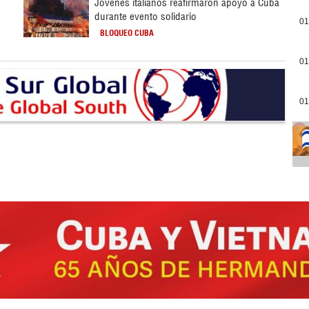
Jóvenes italianos reafirmaron apoyo a Cuba
durante evento solidario
01
BLOQUEO CUBA
01
01