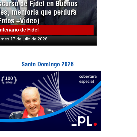
scurso de Fidel en Buenos
res, memoria que perdura
Fotos +Video)
ntenario de Fidel
ernes 17 de julio de 2026
Santo Domingo 2026