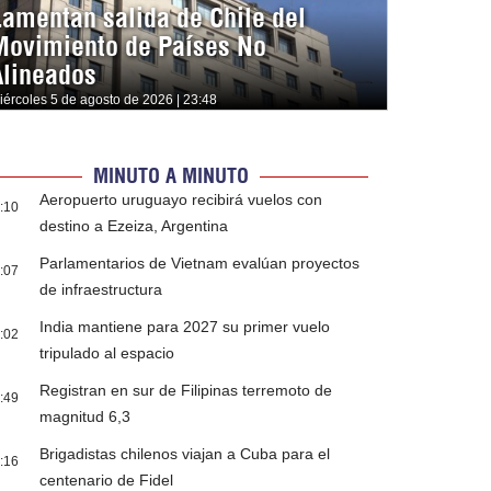
Lamentan salida de Chile del
Movimiento de Países No
Alineados
iércoles 5 de agosto de 2026 | 23:48
MINUTO A MINUTO
Aeropuerto uruguayo recibirá vuelos con
:10
destino a Ezeiza, Argentina
Parlamentarios de Vietnam evalúan proyectos
:07
de infraestructura
India mantiene para 2027 su primer vuelo
:02
tripulado al espacio
Registran en sur de Filipinas terremoto de
:49
magnitud 6,3
Brigadistas chilenos viajan a Cuba para el
:16
centenario de Fidel