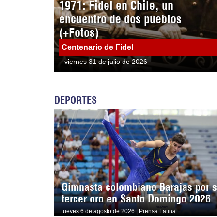
1971: Fidel en Chile, un
encuentro de dos pueblos
(+Fotos)
Centenario de Fidel
viernes 31 de julio de 2026
DEPORTES
Gimnasta colombiano Barajas por 
tercer oro en Santo Domingo 2026
jueves 6 de agosto de 2026 | Prensa Latina