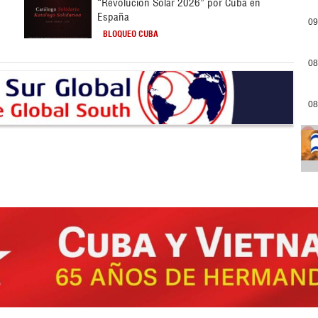
“Revolución Solar 2026” por Cuba en
España
09
BLOQUEO CUBA
08
08