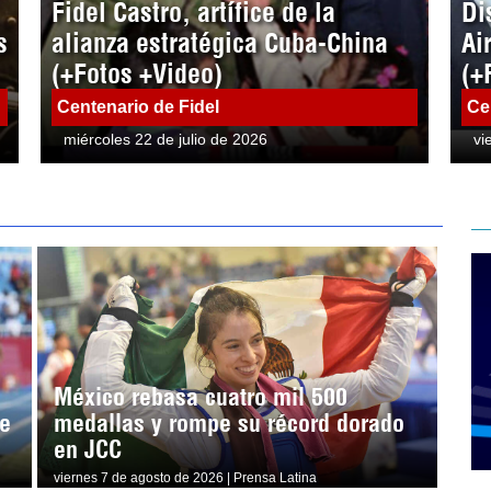
Fidel Castro, artífice de la
Di
s
alianza estratégica Cuba-China
Ai
(+Fotos +Video)
(+
Centenario de Fidel
Ce
miércoles 22 de julio de 2026
vi
México rebasa cuatro mil 500
e
medallas y rompe su récord dorado
en JCC
viernes 7 de agosto de 2026 | Prensa Latina