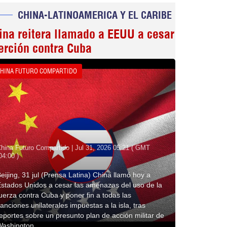
CHINA-LATINOAMERICA Y EL CARIBE
ina reitera llamado a EEUU a cesar
erción contra Cuba
HINA FUTURO COMPARTIDO
hina Futuro Compartido | Jul 31, 2026 05:21 ( GMT
04:00 )
eijing, 31 jul (Prensa Latina) China llamó hoy a
stados Unidos a cesar las amenazas del uso de la
uerza contra Cuba y poner fin a todas las
anciones unilaterales impuestas a la isla, tras
eportes sobre un presunto plan de acción militar de
Washington.