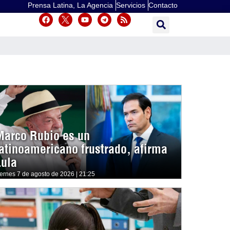
Prensa Latina, La Agencia
Servicios
Contacto
Marco Rubio es un
latinoamericano frustrado, afirma
Lula
iernes 7 de agosto de 2026 | 21:25