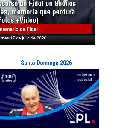
scurso de Fidel en Buenos
res, memoria que perdura
Fotos +Video)
ntenario de Fidel
ernes 17 de julio de 2026
Santo Domingo 2026