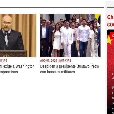
Ch
co
C
TICIAS
AGO 07, 2026 | NOTICIAS
ní exige a Washington
Despiden a presidente Gustavo Petro
ompromisos
con honores militares
C
-
B
E
f
s
r