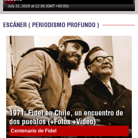
July 31, 2026 at 12:36 (GMT +00:00)
ESCÁNER ( PERIODISMO PROFUNDO )
1971: Fidel en Chile, un encuentro de
dos pueblos (+Fotos +Video)
Centenario de Fidel