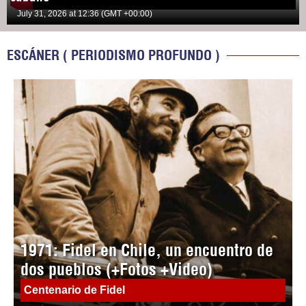
July 31, 2026 at 12:36 (GMT +00:00)
ESCÁNER ( PERIODISMO PROFUNDO )
1971: Fidel en Chile, un encuentro de
dos pueblos (+Fotos +Video)
Centenario de Fidel