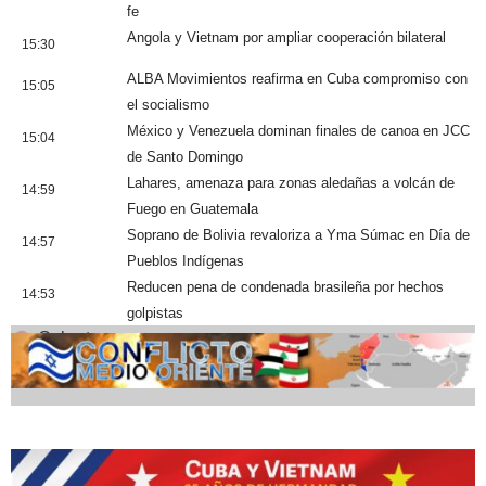
fe
Angola y Vietnam por ampliar cooperación bilateral
15:30
ALBA Movimientos reafirma en Cuba compromiso con
15:05
el socialismo
México y Venezuela dominan finales de canoa en JCC
15:04
de Santo Domingo
Lahares, amenaza para zonas aledañas a volcán de
14:59
Fuego en Guatemala
Soprano de Bolivia revaloriza a Yma Súmac en Día de
14:57
Pueblos Indígenas
Reducen pena de condenada brasileña por hechos
14:53
golpistas
Cobertura