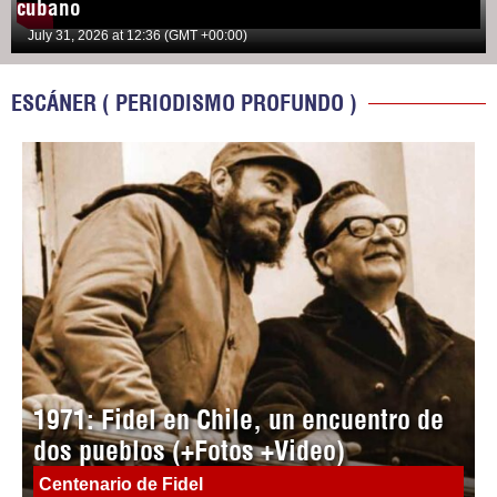
cubano
July 31, 2026 at 12:36 (GMT +00:00)
ESCÁNER ( PERIODISMO PROFUNDO )
1971: Fidel en Chile, un encuentro de
dos pueblos (+Fotos +Video)
Centenario de Fidel