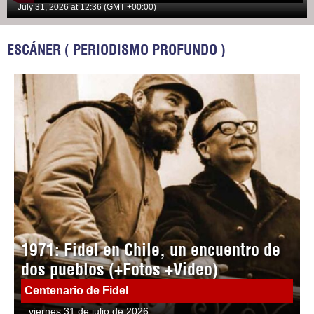
July 31, 2026 at 12:36 (GMT +00:00)
ESCÁNER ( PERIODISMO PROFUNDO )
1971: Fidel en Chile, un encuentro de
dos pueblos (+Fotos +Video)
Centenario de Fidel
viernes 31 de julio de 2026