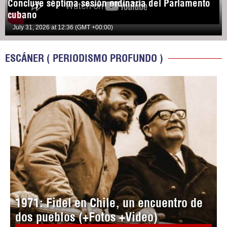
Concluye séptima sesión ordinaria del Parlamento
cubano
July 31, 2026 at 12:36 (GMT +00:00)
ESCÁNER ( PERIODISMO PROFUNDO )
1971: Fidel en Chile, un encuentro de
dos pueblos (+Fotos +Video)