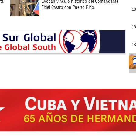
ita
Evocan vínculo histórico del Comandante
Fidel Castro con Puerto Rico
18
18
18