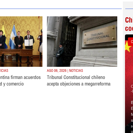
Ch
co
C
TICIAS
AGO 06, 2026 | NOTICIAS
ntina firman acuerdos
Tribunal Constitucional chileno
d y comercio
acepta objeciones a megarreforma
C
-
B
E
f
s
r