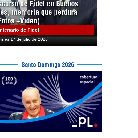
scurso de Fidel en Buenos
res, memoria que perdura
Fotos +Video)
ntenario de Fidel
ernes 17 de julio de 2026
Santo Domingo 2026