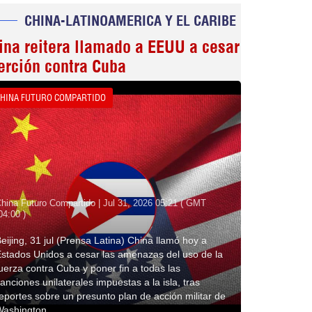
CHINA-LATINOAMERICA Y EL CARIBE
ina reitera llamado a EEUU a cesar
erción contra Cuba
HINA FUTURO COMPARTIDO
hina Futuro Compartido | Jul 31, 2026 05:21 ( GMT
04:00 )
eijing, 31 jul (Prensa Latina) China llamó hoy a
stados Unidos a cesar las amenazas del uso de la
uerza contra Cuba y poner fin a todas las
anciones unilaterales impuestas a la isla, tras
eportes sobre un presunto plan de acción militar de
Washington.