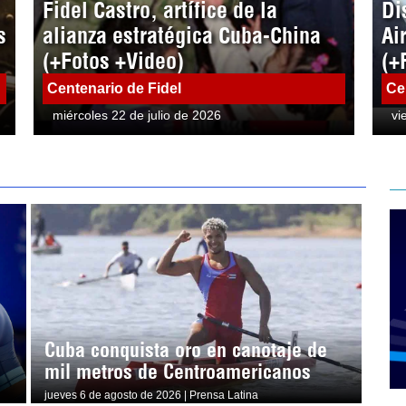
Fidel Castro, artífice de la
Di
s
alianza estratégica Cuba-China
Ai
(+Fotos +Video)
(+
Centenario de Fidel
Ce
miércoles 22 de julio de 2026
vi
Cuba conquista oro en canotaje de
mil metros de Centroamericanos
jueves 6 de agosto de 2026 | Prensa Latina