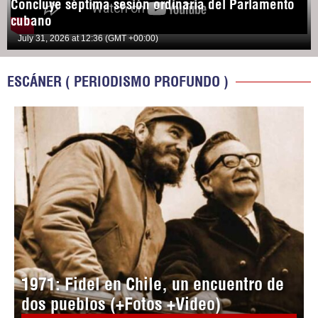
Concluye séptima sesión ordinaria del Parlamento
cubano
July 31, 2026 at 12:36 (GMT +00:00)
ESCÁNER ( PERIODISMO PROFUNDO )
1971: Fidel en Chile, un encuentro de
dos pueblos (+Fotos +Video)