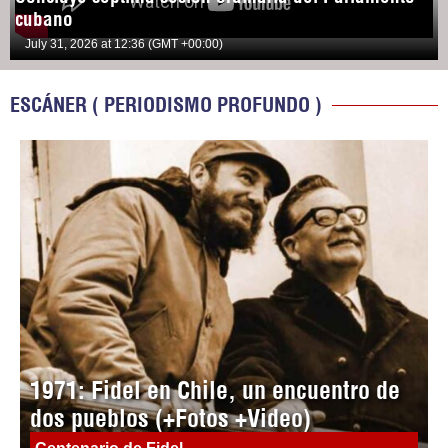
cubano
July 31, 2026 at 12:36 (GMT +00:00)
ESCÁNER ( PERIODISMO PROFUNDO )
1971: Fidel en Chile, un encuentro de
dos pueblos (+Fotos +Video)