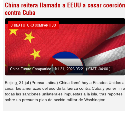
China reitera llamado a EEUU a cesar coerción
contra Cuba
CHINA FUTURO COMPARTIDO
China Futuro Compartido | Jul 31, 2026 05:21 ( GMT -04:00 )
Beijing, 31 jul (Prensa Latina) China llamó hoy a Estados Unidos a
cesar las amenazas del uso de la fuerza contra Cuba y poner fin a
todas las sanciones unilaterales impuestas a la isla, tras reportes
sobre un presunto plan de acción militar de Washington.