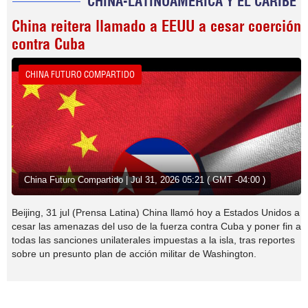
CHINA-LATINOAMERICA Y EL CARIBE
China reitera llamado a EEUU a cesar coerción
contra Cuba
CHINA FUTURO COMPARTIDO
China Futuro Compartido | Jul 31, 2026 05:21 ( GMT -04:00 )
Beijing, 31 jul (Prensa Latina) China llamó hoy a Estados Unidos a
cesar las amenazas del uso de la fuerza contra Cuba y poner fin a
todas las sanciones unilaterales impuestas a la isla, tras reportes
sobre un presunto plan de acción militar de Washington.