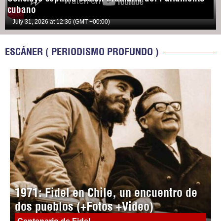
cubano
July 31, 2026 at 12:36 (GMT +00:00)
ESCÁNER ( PERIODISMO PROFUNDO )
1971: Fidel en Chile, un encuentro de
dos pueblos (+Fotos +Video)