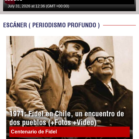
July 31, 2026 at 12:36 (GMT +00:00)
ESCÁNER ( PERIODISMO PROFUNDO )
1971: Fidel en Chile, un encuentro de
dos pueblos (+Fotos +Video)
Centenario de Fidel