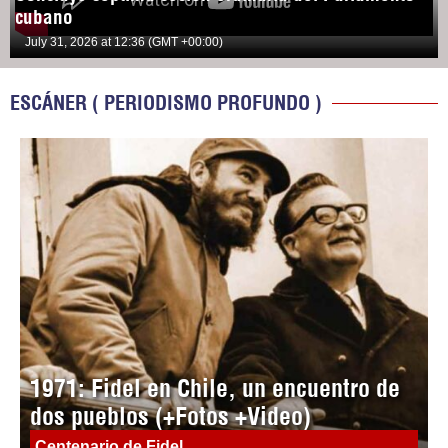
cubano
July 31, 2026 at 12:36 (GMT +00:00)
ESCÁNER ( PERIODISMO PROFUNDO )
1971: Fidel en Chile, un encuentro de
dos pueblos (+Fotos +Video)
Centenario de Fidel