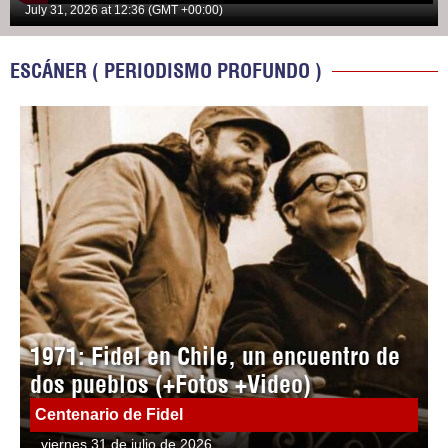
July 31, 2026 at 12:36 (GMT +00:00)
ESCÁNER ( PERIODISMO PROFUNDO )
1971: Fidel en Chile, un encuentro de
dos pueblos (+Fotos +Video)
Centenario de Fidel
viernes 31 de julio de 2026