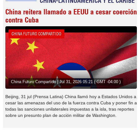
CHINA-LATINOAMERICA Y EL CARIBE
China reitera llamado a EEUU a cesar coerción
contra Cuba
CHINA FUTURO COMPARTIDO
China Futuro Compartido | Jul 31, 2026 05:21 ( GMT -04:00 )
Beijing, 31 jul (Prensa Latina) China llamó hoy a Estados Unidos a
cesar las amenazas del uso de la fuerza contra Cuba y poner fin a
todas las sanciones unilaterales impuestas a la isla, tras reportes
sobre un presunto plan de acción militar de Washington.