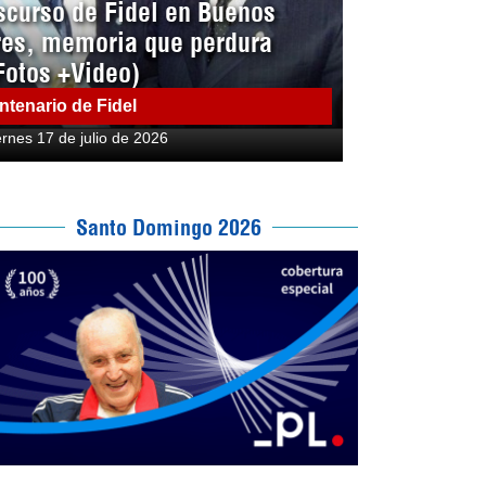
scurso de Fidel en Buenos
res, memoria que perdura
Fotos +Video)
ntenario de Fidel
ernes 17 de julio de 2026
Santo Domingo 2026