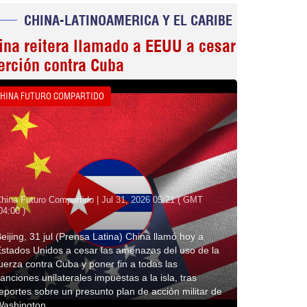
CHINA-LATINOAMERICA Y EL CARIBE
ina reitera llamado a EEUU a cesar
erción contra Cuba
HINA FUTURO COMPARTIDO
hina Futuro Compartido | Jul 31, 2026 05:21 ( GMT
04:00 )
eijing, 31 jul (Prensa Latina) China llamó hoy a
stados Unidos a cesar las amenazas del uso de la
uerza contra Cuba y poner fin a todas las
anciones unilaterales impuestas a la isla, tras
eportes sobre un presunto plan de acción militar de
Washington.