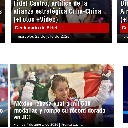
Fidel Castro, artífice de la
Di
s
alianza estratégica Cuba-China
Ai
(+Fotos +Video)
(+
Centenario de Fidel
Ce
miércoles 22 de julio de 2026
vi
México rebasa cuatro mil 500
e
medallas y rompe su récord dorado
en JCC
viernes 7 de agosto de 2026 | Prensa Latina