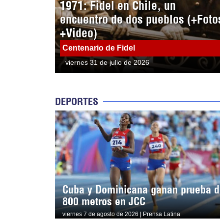
1971: Fidel en Chile, un
encuentro de dos pueblos (+Foto
+Video)
Centenario de Fidel
viernes 31 de julio de 2026
DEPORTES
Cuba y Dominicana ganan prueba d
800 metros en JCC
viernes 7 de agosto de 2026 | Prensa Latina