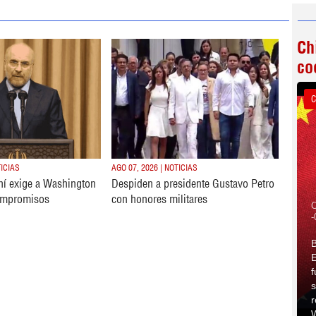
Ch
co
C
TICIAS
AGO 07, 2026 | NOTICIAS
ní exige a Washington
Despiden a presidente Gustavo Petro
ompromisos
con honores militares
C
-
B
E
f
s
r