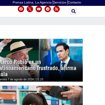
Prensa Latina, La Agencia
Servicios
Contacto
Marco Rubio es un
latinoamericano frustrado, afirma
Lula
iernes 7 de agosto de 2026 | 21:25