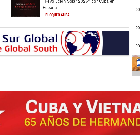
“Revolución Solar 2026” por Cuba en
España
00
BLOQUEO CUBA
00
00