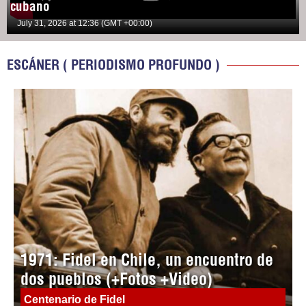
cubano
July 31, 2026 at 12:36 (GMT +00:00)
ESCÁNER ( PERIODISMO PROFUNDO )
1971: Fidel en Chile, un encuentro de
dos pueblos (+Fotos +Video)
Centenario de Fidel