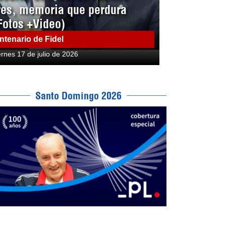
res, memoria que perdura
Fotos +Video)
ntenario de Fidel
ernes 17 de julio de 2026
Santo Domingo 2026