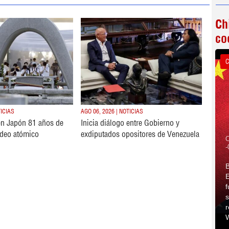
Ch
co
C
TICIAS
AGO 06, 2026 | NOTICIAS
n Japón 81 años de
Inicia diálogo entre Gobierno y
deo atómico
exdiputados opositores de Venezuela
C
-
B
E
f
s
r