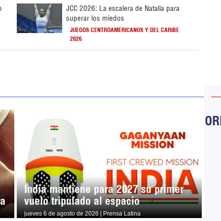
o
JCC 2026: La escalera de Natalia para
superar los miedos
JUEGOS CENTROAMERICANOS Y DEL CARIBE
2026
ORB
India mantiene para 2027 su primer
ma
vuelo tripulado al espacio
jueves 6 de agosto de 2026 | Prensa Latina