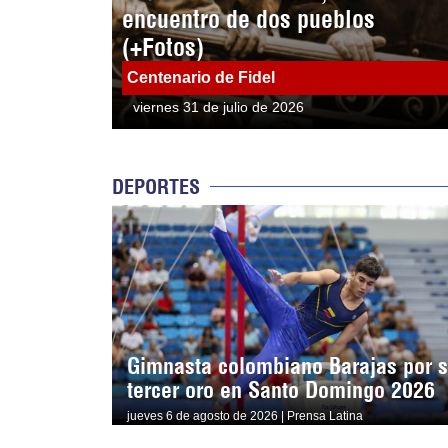
encuentro de dos pueblos
(+Fotos)
Centenario de Fidel
viernes 31 de julio de 2026
DEPORTES
Gimnasta colombiano Barajas por 
tercer oro en Santo Domingo 2026
jueves 6 de agosto de 2026 | Prensa Latina