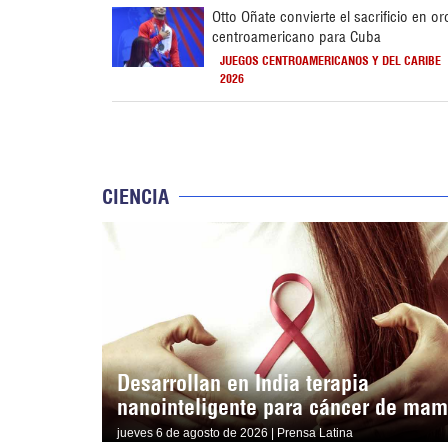
Otto Oñate convierte el sacrificio en or
centroamericano para Cuba
JUEGOS CENTROAMERICANOS Y DEL CARIBE
2026
CIENCIA
Desarrollan en India terapia
nanointeligente para cáncer de ma
jueves 6 de agosto de 2026 | Prensa Latina