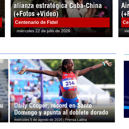
alianza estratégica Cuba-China
Ai
(+Fotos +Video)
(+
Centenario de Fidel
Ce
miércoles 22 de julio de 2026
vi
su
Daily Cooper, récord en Santo
Domingo y apunta al doblete dorado
miércoles 5 de agosto de 2026 | Prensa Latina