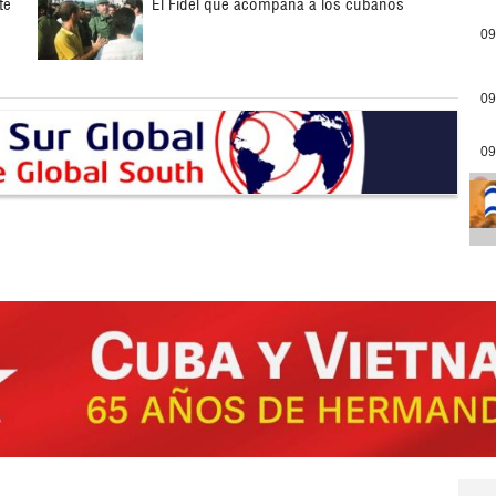
te
El Fidel que acompaña a los cubanos
09
09
09