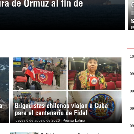
ura de Ormuz al fin de
j
10
09
09
a
Brigadistas chilenos viajan a Cuba
09
para el centenario de Fidel
jueves 6 de agosto de 2026 | Prensa Latina
09