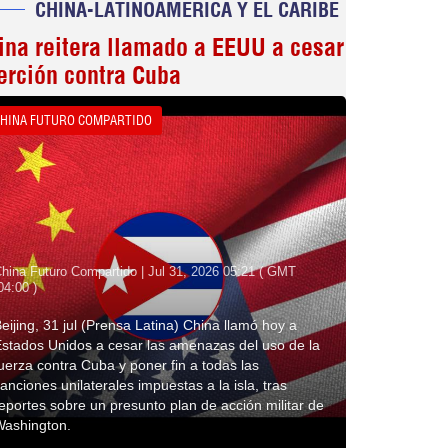
CHINA-LATINOAMERICA Y EL CARIBE
ina reitera llamado a EEUU a cesar
erción contra Cuba
HINA FUTURO COMPARTIDO
hina Futuro Compartido | Jul 31, 2026 05:21 ( GMT
04:00 )
eijing, 31 jul (Prensa Latina) China llamó hoy a
stados Unidos a cesar las amenazas del uso de la
uerza contra Cuba y poner fin a todas las
anciones unilaterales impuestas a la isla, tras
eportes sobre un presunto plan de acción militar de
Washington.