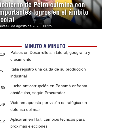
Gobierno de Petro culmina con
importantes logros en el ámbito
social
ueves 6 de agosto de 2026 | 00:25
MINUTO A MINUTO
Países en Desarrollo sin Litoral, geografía y
:10
crecimiento
Italia registró una caída de su producción
:51
industrial
Lucha anticorrupción en Panamá enfrenta
:50
obstáculos, según Procurador
Vietnam apuesta por visión estratégica en
:49
defensa del mar
Aplicarán en Haití cambios técnicos para
:12
próximas elecciones