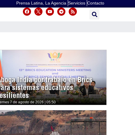
Prensa Latina, La Agencia
Servicios
Contacto
Aboga India por trabajo en Brics
para sistemas educativos
esilientes
iernes 7 de agosto de 2026 | 05:50