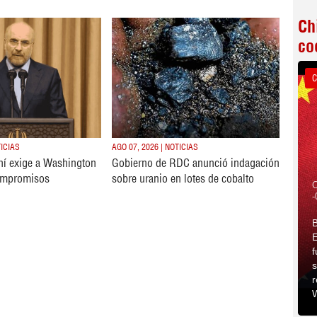
Ch
co
C
TICIAS
AGO 07, 2026 | NOTICIAS
ní exige a Washington
Gobierno de RDC anunció indagación
ompromisos
sobre uranio en lotes de cobalto
C
-
B
E
f
s
r