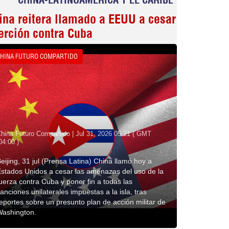
ina reitera llamado a EEUU a cesar
erción contra Cuba
HINA FUTURO COMPARTIDO
hina Futuro Compartido | Jul 31, 2026 05:21 ( GMT
04:00 )
eijing, 31 jul (Prensa Latina) China llamó hoy a
stados Unidos a cesar las amenazas del uso de la
uerza contra Cuba y poner fin a todas las
anciones unilaterales impuestas a la isla, tras
eportes sobre un presunto plan de acción militar de
Washington.