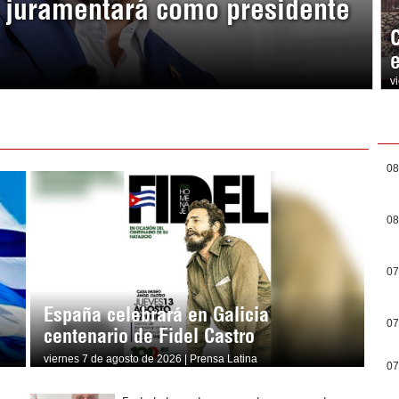
a juramentará como presidente
v
08
08
07
España celebrará en Galicia
07
centenario de Fidel Castro
viernes 7 de agosto de 2026 | Prensa Latina
07