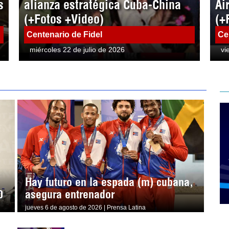
s
alianza estratégica Cuba-China
Ai
(+Fotos +Video)
(+
Centenario de Fidel
Ce
miércoles 22 de julio de 2026
vi
Hay futuro en la espada (m) cubana,
0
asegura entrenador
jueves 6 de agosto de 2026 | Prensa Latina