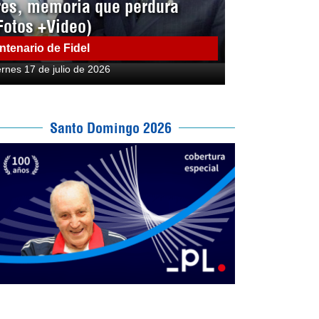
res, memoria que perdura
Fotos +Video)
ntenario de Fidel
ernes 17 de julio de 2026
Santo Domingo 2026