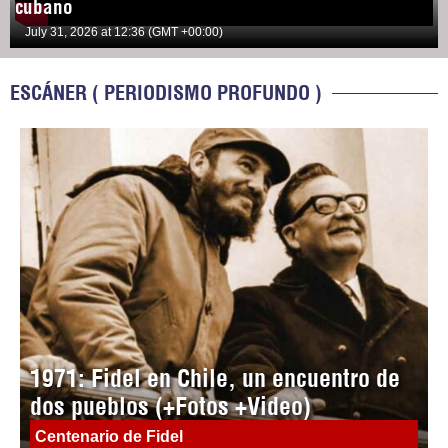
cubano
July 31, 2026 at 12:36 (GMT +00:00)
ESCÁNER ( PERIODISMO PROFUNDO )
1971: Fidel en Chile, un encuentro de
dos pueblos (+Fotos +Video)
Centenario de Fidel