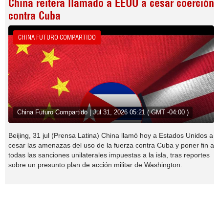
China reitera llamado a EEUU a cesar coerción
contra Cuba
CHINA FUTURO COMPARTIDO
China Futuro Compartido | Jul 31, 2026 05:21 ( GMT -04:00 )
Beijing, 31 jul (Prensa Latina) China llamó hoy a Estados Unidos a
cesar las amenazas del uso de la fuerza contra Cuba y poner fin a
todas las sanciones unilaterales impuestas a la isla, tras reportes
sobre un presunto plan de acción militar de Washington.