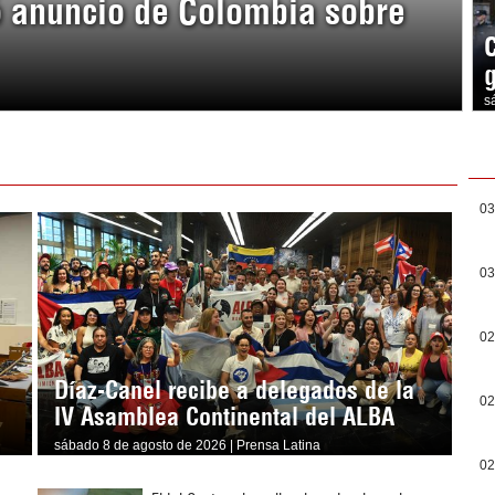
ó anuncio de Colombia sobre
s
03
03
02
Díaz-Canel recibe a delegados de la
02
IV Asamblea Continental del ALBA
sábado 8 de agosto de 2026 | Prensa Latina
02