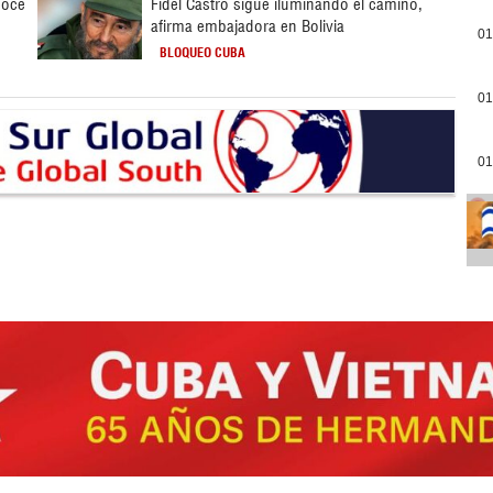
noce
Fidel Castro sigue iluminando el camino,
afirma embajadora en Bolivia
01
BLOQUEO CUBA
01
01