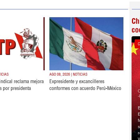
Ch
co
C
TICIAS
AGO 08, 2026 | NOTICIAS
sindical reclama mejora
Expresidente y excancilleres
da por presidenta
conformes con acuerdo Perú-México
C
-
B
E
f
s
r