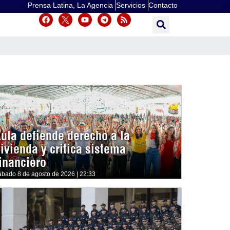
Prensa Latina, La Agencia
Servicios
Contacto
Lula defiende derecho a la
vivienda y critica sistema
financiero
ábado 8 de agosto de 2026 | 22:33