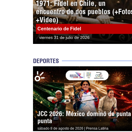
1971: Fidel en Chile, un
encuentro de dos pueblos (+Foto
+Video)
Centenario de Fidel
viernes 31 de julio de 2026
DEPORTES
JCC 2026: México dominó de punta
punta
sábado 8 de agosto de 2026 | Prensa Latina