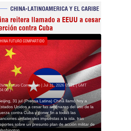
CHINA-LATINOAMERICA Y EL CARIBE
ina reitera llamado a EEUU a cesar
erción contra Cuba
HINA FUTURO COMPARTIDO
hina Futuro Compartido | Jul 31, 2026 05:21 ( GMT
04:00 )
eijing, 31 jul (Prensa Latina) China llamó hoy a
stados Unidos a cesar las amenazas del uso de la
uerza contra Cuba y poner fin a todas las
anciones unilaterales impuestas a la isla, tras
eportes sobre un presunto plan de acción militar de
Washington.