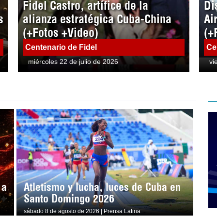
Fidel Castro, artífice de la
Di
s
alianza estratégica Cuba-China
Ai
(+Fotos +Video)
(+
Centenario de Fidel
Ce
miércoles 22 de julio de 2026
vi
 a
Atletismo y lucha, luces de Cuba en
Santo Domingo 2026
sábado 8 de agosto de 2026 | Prensa Latina