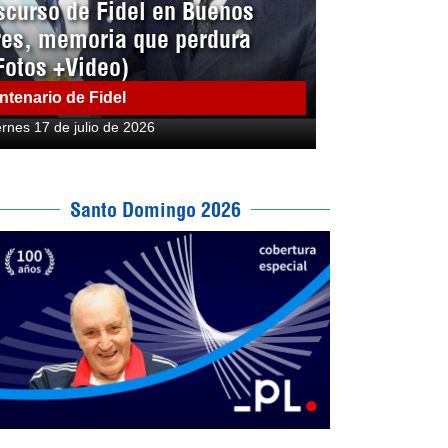
scurso de Fidel en Buenos
res, memoria que perdura
Fotos +Video)
ntenario de Fidel
ernes 17 de julio de 2026
Santo Domingo 2026