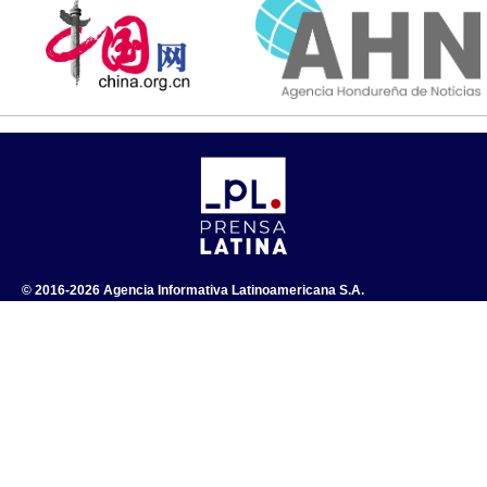
© 2016-2026 Agencia Informativa Latinoamericana S.A.
Radio – Televisión – Publicaciones impresas y digitales.
Todos los derechos reservados.
Calle E No.454 esquina a 19, Vedado, La Habana, Cuba.
Teléf: (+53) 7 838 3496, (+53) 7 838 3497
Prensa Latina © 2023 .
Sitio diseñado y desarrollado por el Departamento de Desarrollo de la
Dirección Técnica de Prensa Latina.