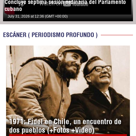
Concluye séptima sesión ordinaria del Parlamento
cubano
July 31, 2026 at 12:36 (GMT +00:00)
ESCÁNER ( PERIODISMO PROFUNDO )
1971: Fidel en Chile, un encuentro de
dos pueblos (+Fotos +Video)