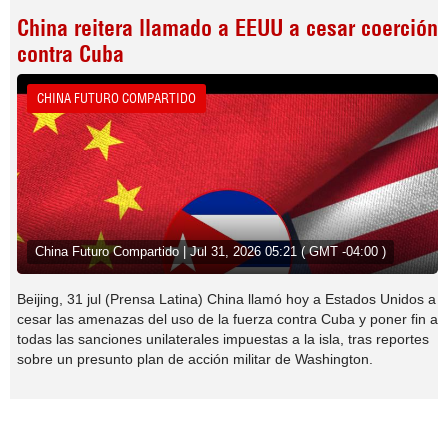
China reitera llamado a EEUU a cesar coerción
contra Cuba
CHINA FUTURO COMPARTIDO
China Futuro Compartido | Jul 31, 2026 05:21 ( GMT -04:00 )
Beijing, 31 jul (Prensa Latina) China llamó hoy a Estados Unidos a
cesar las amenazas del uso de la fuerza contra Cuba y poner fin a
todas las sanciones unilaterales impuestas a la isla, tras reportes
sobre un presunto plan de acción militar de Washington.