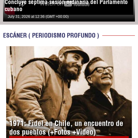
Concluye séptima sesión ordinaria del Parlamento
cubano
July 31, 2026 at 12:36 (GMT +00:00)
ESCÁNER ( PERIODISMO PROFUNDO )
1971: Fidel en Chile, un encuentro de
dos pueblos (+Fotos +Video)