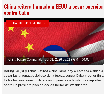
China reitera llamado a EEUU a cesar coerción
contra Cuba
CHINA FUTURO COMPARTIDO
China Futuro Compartido | Jul 31, 2026 05:21 ( GMT -04:00 )
Beijing, 31 jul (Prensa Latina) China llamó hoy a Estados Unidos a
cesar las amenazas del uso de la fuerza contra Cuba y poner fin a
todas las sanciones unilaterales impuestas a la isla, tras reportes
sobre un presunto plan de acción militar de Washington.