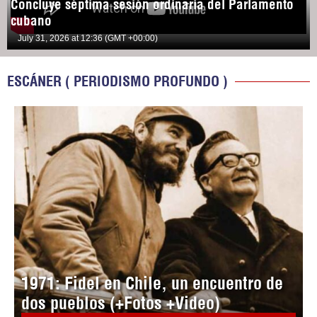
Concluye séptima sesión ordinaria del Parlamento
cubano
July 31, 2026 at 12:36 (GMT +00:00)
ESCÁNER ( PERIODISMO PROFUNDO )
1971: Fidel en Chile, un encuentro de
dos pueblos (+Fotos +Video)