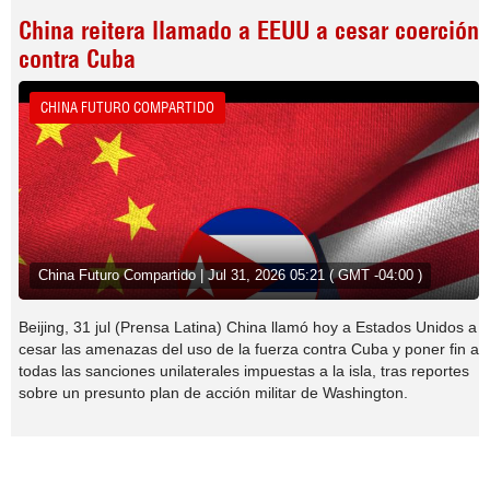
China reitera llamado a EEUU a cesar coerción
contra Cuba
CHINA FUTURO COMPARTIDO
China Futuro Compartido | Jul 31, 2026 05:21 ( GMT -04:00 )
Beijing, 31 jul (Prensa Latina) China llamó hoy a Estados Unidos a
cesar las amenazas del uso de la fuerza contra Cuba y poner fin a
todas las sanciones unilaterales impuestas a la isla, tras reportes
sobre un presunto plan de acción militar de Washington.