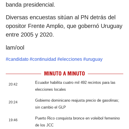
banda presidencial.
Diversas encuestas sitúan al PN detrás del
opositor Frente Amplio, que gobernó Uruguay
entre 2005 y 2020.
lam/ool
#
candidato
#
continuidad
#
elecciones
#
uruguay
MINUTO A MINUTO
Ecuador habilita cuatro mil 492 recintos para las
20:42
elecciones locales
Gobierno dominicano reajusta precio de gasolinas;
20:24
sin cambio el GLP
Puerto Rico conquista bronce en voleibol femenino
19:46
de los JCC