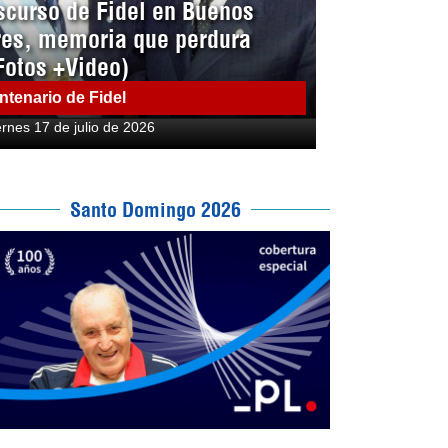
scurso de Fidel en Buenos
res, memoria que perdura
Fotos +Video)
ntenario de Fidel
ernes 17 de julio de 2026
Santo Domingo 2026