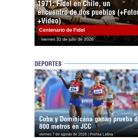
1971: Fidel en Chile, un
encuentro de dos pueblos (+Foto
+Video)
Centenario de Fidel
viernes 31 de julio de 2026
DEPORTES
Cuba y Dominicana ganan prueba d
800 metros en JCC
viernes 7 de agosto de 2026 | Prensa Latina