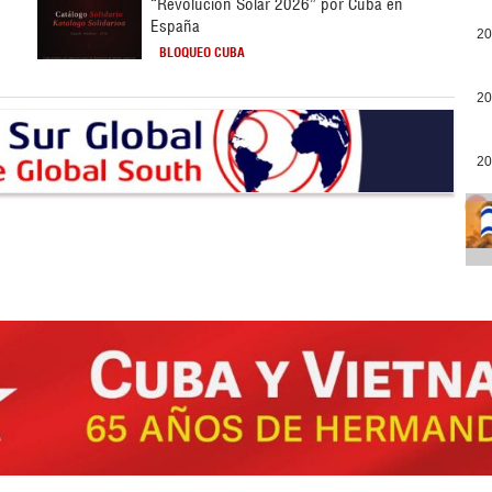
“Revolución Solar 2026” por Cuba en
España
20
BLOQUEO CUBA
20
20