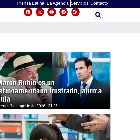
Prensa Latina, La Agencia
Servicios
Contacto
Marco Rubio es un
latinoamericano frustrado, afirma
Lula
iernes 7 de agosto de 2026 | 21:25