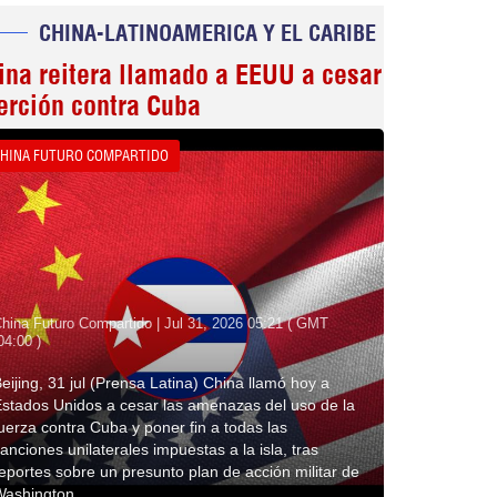
CHINA-LATINOAMERICA Y EL CARIBE
ina reitera llamado a EEUU a cesar
erción contra Cuba
HINA FUTURO COMPARTIDO
hina Futuro Compartido | Jul 31, 2026 05:21 ( GMT
04:00 )
eijing, 31 jul (Prensa Latina) China llamó hoy a
stados Unidos a cesar las amenazas del uso de la
uerza contra Cuba y poner fin a todas las
anciones unilaterales impuestas a la isla, tras
eportes sobre un presunto plan de acción militar de
Washington.