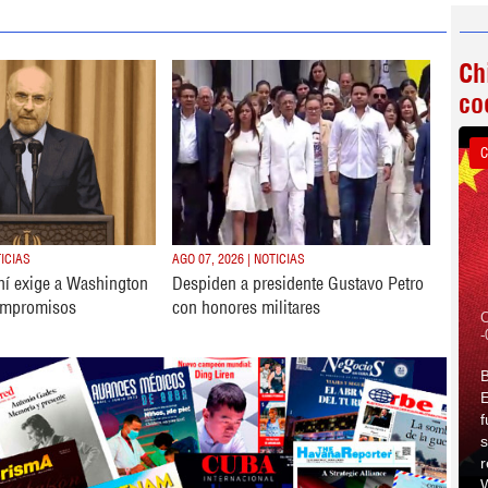
Ch
co
C
TICIAS
AGO 07, 2026 | NOTICIAS
ní exige a Washington
Despiden a presidente Gustavo Petro
ompromisos
con honores militares
C
-
B
E
f
s
r