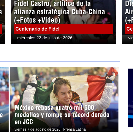
Fidel Castro, artífice de la
Di
s
alianza estratégica Cuba-China
Ai
(+Fotos +Video)
(+
Centenario de Fidel
Ce
miércoles 22 de julio de 2026
vi
México rebasa cuatro mil 500
e
medallas y rompe su récord dorado
en JCC
viernes 7 de agosto de 2026 | Prensa Latina