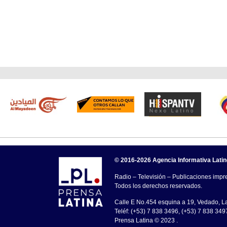
© 2016-2026 Agencia Informativa Lati
Radio – Televisión – Publicaciones impre
Todos los derechos reservados.
Calle E No.454 esquina a 19, Vedado, 
Teléf: (+53) 7 838 3496, (+53) 7 838 349
Prensa Latina © 2023 .