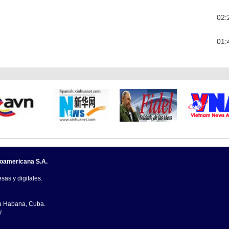
02:
01:
noamericana S.A.
sas y digitales.
La Habana, Cuba.
7