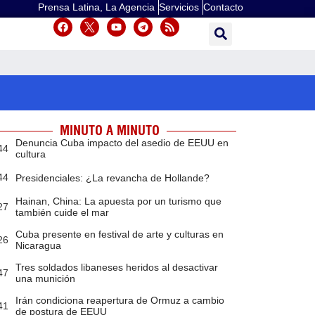
Prensa Latina, La Agencia
Servicios
Contacto
MINUTO A MINUTO
Denuncia Cuba impacto del asedio de EEUU en
44
cultura
44
Presidenciales: ¿La revancha de Hollande?
Hainan, China: La apuesta por un turismo que
27
también cuide el mar
Cuba presente en festival de arte y culturas en
26
Nicaragua
Tres soldados libaneses heridos al desactivar
47
una munición
Irán condiciona reapertura de Ormuz a cambio
41
de postura de EEUU