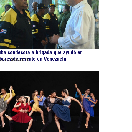
uba condecora a brigada que ayudó en
bores de rescate en Venezuela
osto 5, 2026
21:41