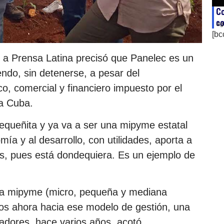
Co
co
ag
[bc
s a Prensa Latina precisó que Panelec es un
ndo, sin detenerse, a pesar del
o, comercial y financiero impuesto por el
ra Cuba.
queñita y ya va a ser una mipyme estatal
ía y al desarrollo, con utilidades, aporta a
país, pues está dondequiera. Es un ejemplo de
a mipyme (micro, pequeña y mediana
os ahora hacia ese modelo de gestión, una
dores, hace varios años, acotó.