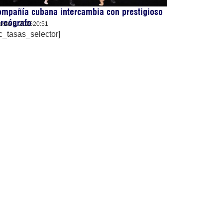
mpañía cubana intercambia con prestigioso
reógrafo
osto 5, 2026
20:51
c_tasas_selector]