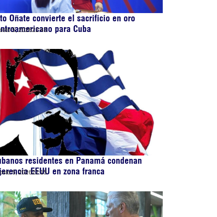
to Oñate convierte el sacrificio en oro
entroamericano para Cuba
osto 5, 2026
22:43
ubanos residentes en Panamá condenan
jerencia EEUU en zona franca
osto 5, 2026
22:15