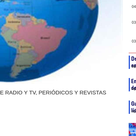
04
03
03
D
en
ag
En
de
ag
E RADIO Y TV, PERIÓDICOS Y REVISTAS
Gu
lí
ag