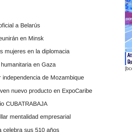
ficial a Belarús
eunirán en Minsk
as mujeres en la diplomacia
At
D
ag
a humanitaria en Gaza
[bc
or independencia de Mozambique
ven nuevo producto en ExpoCaribe
posio CUBATRABAJA
llar mentalidad empresarial
 celebra sus 510 años