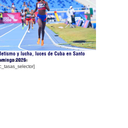
letismo y lucha, luces de Cuba en Santo
omingo 2026
osto 8, 2026
22:28
c_tasas_selector]