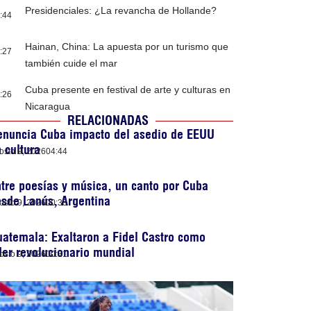
Presidenciales: ¿La revancha de Hollande?
:44
Hainan, China: La apuesta por un turismo que
:27
también cuide el mar
Cuba presente en festival de arte y culturas en
:26
Nicaragua
RELACIONADAS
enuncia Cuba impacto del asedio de EEUU
 cultura
osto 9, 2026
04:44
tre poesías y música, un canto por Cuba
sde Lanús, Argentina
osto 9, 2026
00:33
atemala: Exaltaron a Fidel Castro como
der revolucionario mundial
osto 9, 2026
00:31