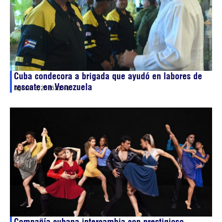
Cuba condecora a brigada que ayudó en labores de
rescate en Venezuela
agosto 5, 2026
21:41
Compañía cubana intercambia con prestigioso