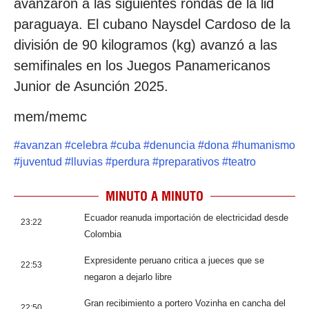
avanzaron a las siguientes rondas de la lid
paraguaya. El cubano Naysdel Cardoso de la
división de 90 kilogramos (kg) avanzó a las
semifinales en los Juegos Panamericanos
Junior de Asunción 2025.
mem/memc
#
avanzan
#
celebra
#
cuba
#
denuncia
#
dona
#
humanismo
#
juventud
#
lluvias
#
perdura
#
preparativos
#
teatro
MINUTO A MINUTO
Ecuador reanuda importación de electricidad desde
23:22
Colombia
Expresidente peruano critica a jueces que se
22:53
negaron a dejarlo libre
Gran recibimiento a portero Vozinha en cancha del
22:50