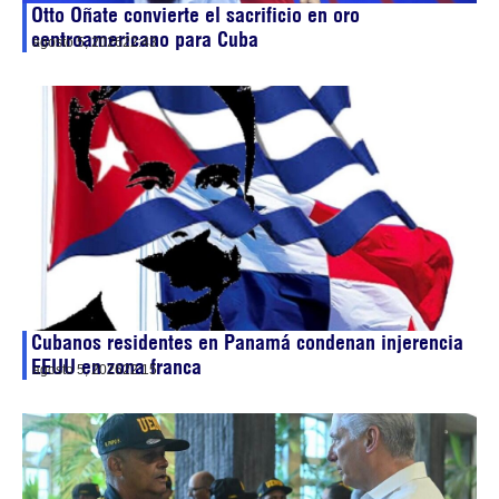
Otto Oñate convierte el sacrificio en oro
centroamericano para Cuba
agosto 5, 2026
22:43
Cubanos residentes en Panamá condenan injerencia
EEUU en zona franca
agosto 5, 2026
22:15