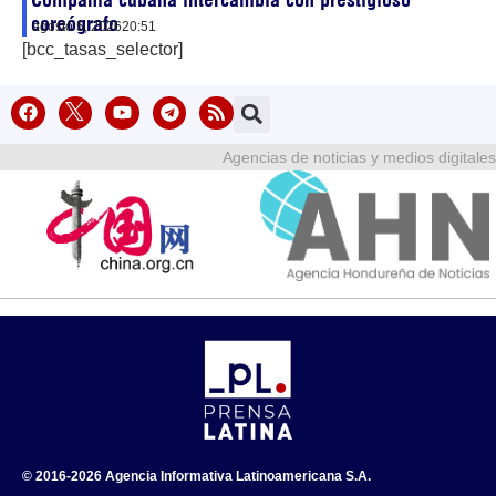
coreógrafo
agosto 5, 2026
20:51
[bcc_tasas_selector]
Agencias de noticias y medios digitales
© 2016-2026 Agencia Informativa Latinoamericana S.A.