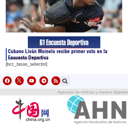
Cubano Liván Moinelo recibe primer voto en la
Encuesta Deportiva
noviembre 23, 2025
07:43
[bcc_tasas_selector]
Agencias de noticias y medios digitales