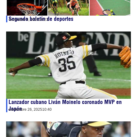
Segundo boletín de deportes
diciembre 8, 2025
14:23
Lanzador cubano Liván Moinelo coronado MVP en
Japón
noviembre 26, 2025
10:40