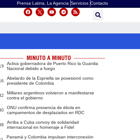
Prensa Latina, La Agencia
Servicios
Contacto
MINUTO A MINUTO
Activa gobernadora de Puerto Rico la Guardia
19
Nacional debido a fuego
Abelardo de la Espriella se posesionó como
16
presidente de Colombia
Millares argentinos volvieron a manifestarse
42
contra el gobierno
ONU confirma presencia de ébola en
40
campamentos de desplazados en RDC
Arriba a Cuba convoy de solidaridad
38
internacional en homenaje a Fidel
Panamá y Colombia impulsan interconexión
11