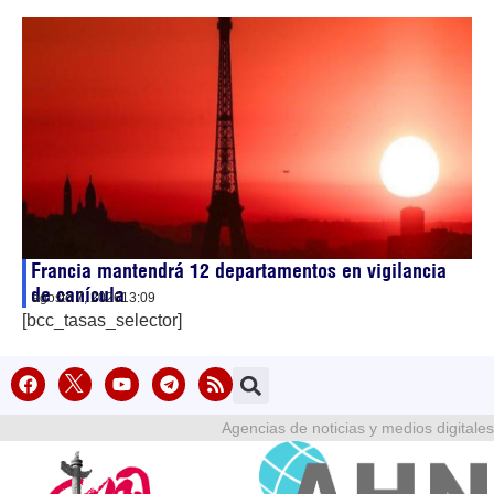
Francia mantendrá 12 departamentos en vigilancia
de canícula
agosto 7, 2026
13:09
[bcc_tasas_selector]
Agencias de noticias y medios digitales