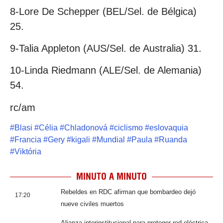
8-Lore De Schepper (BEL/Sel. de Bélgica)
25.
9-Talia Appleton (AUS/Sel. de Australia) 31.
10-Linda Riedmann (ALE/Sel. de Alemania)
54.
rc/am
#
Blasi
#
Célia
#
Chladonová
#
ciclismo
#
eslovaquia
#
Francia
#
Gery
#
kigali
#
Mundial
#
Paula
#
Ruanda
#
Viktória
MINUTO A MINUTO
Rebeldes en RDC afirman que bombardeo dejó
17:20
nueve civiles muertos
Alianza interinstitucional para proteger red eléctrica