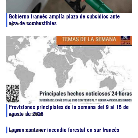
Gobierno francés amplía plazo de subsidios ante
alza de combustibles
agosto 8, 2026
12:47
Previsiones principiales de la semana del 9 al 15 de
agosto de 2026
agosto 8, 2026
09:42
Logran contener incendio forestal en sur francés
agosto 7, 2026
14:48