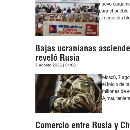
nuevo cargamen
para el pueblo 
al genocida b
Bajas ucranianas asciende
reveló Rusia
7 agosto 2026 | 04:00
Moscú, 7 ago 
el inicio de l
millones de e
Ajmat, tenien
Comercio entre Rusia y C