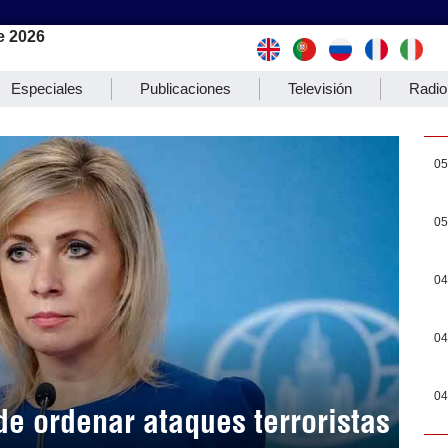
e 2026
Especiales
Publicaciones
Televisión
Radio
05
05
04
04
04
e ordenar ataques terroristas