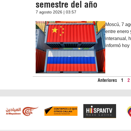
semestre del año
7 agosto 2026 | 03:57
Moscú, 7 ag
entre enero 
interanual, 
informó hoy 
Anteriores
1
2