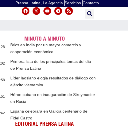
Prensa Latina, La Agencia
Servicios
Contacto
MINUTO A MINUTO
Brics en India por un mayor comercio y
:28
cooperación económica
Primera lista de los principales temas del día
:02
de Prensa Latina
Líder laosiano elogia resultados de diálogo con
:58
ejército vietnamita
Héroe cubano en inauguración de Stroymaster
:51
en Rusia
España celebrará en Galicia centenario de
:42
Fidel Castro
EDITORIAL PRENSA LATINA