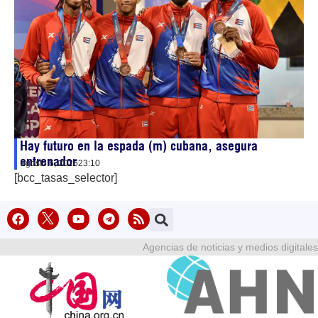
Hay futuro en la espada (m) cubana, asegura
entrenador
agosto 6, 2026
23:10
[bcc_tasas_selector]
Agencias de noticias y medios digitales