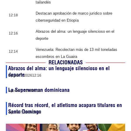
tailandés
Destacan aprobación de marco jurídico sobre
12:18
ciberseguridad en Etiopía
Abrazos del alma: un lenguaje silencioso en el
12:16
deporte
Venezuela: Recolectan más de 13 mil toneladas
12:14
escombros en La Guaira
RELACIONADAS
Abrazos del alma: un lenguaje silencioso en el
deporte
agosto 7, 2026
12:16
La Superwoman dominicana
agosto 7, 2026
06:19
Récord tras récord, el atletismo acapara titulares en
Santo Domingo
agosto 7, 2026
00:03