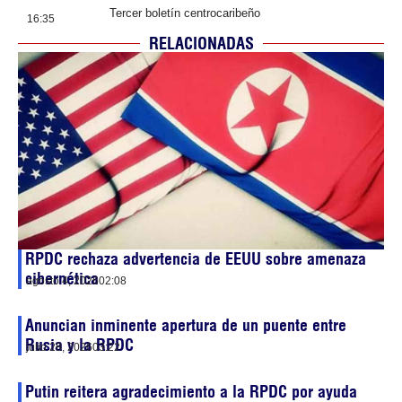
Tercer boletín centrocaribeño
16:35
RELACIONADAS
RPDC rechaza advertencia de EEUU sobre amenaza
cibernética
agosto 4, 2026
02:08
Anuncian inminente apertura de un puente entre
Rusia y la RPDC
julio 28, 2026
03:22
Putin reitera agradecimiento a la RPDC por ayuda