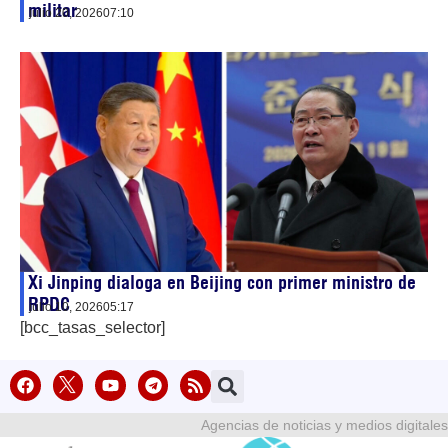
militar
julio 20, 2026
07:10
Xi Jinping dialoga en Beijing con primer ministro de
RPDC
julio 10, 2026
05:17
[bcc_tasas_selector]
Agencias de noticias y medios digitales