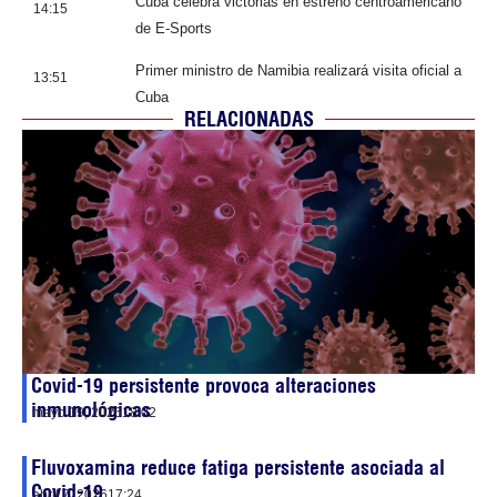
Cuba celebra victorias en estreno centroamericano
14:15
de E-Sports
Primer ministro de Namibia realizará visita oficial a
13:51
Cuba
RELACIONADAS
Covid-19 persistente provoca alteraciones
inmunológicas
mayo 19, 2026
18:02
Fluvoxamina reduce fatiga persistente asociada al
Covid-19
abril 7, 2026
17:24