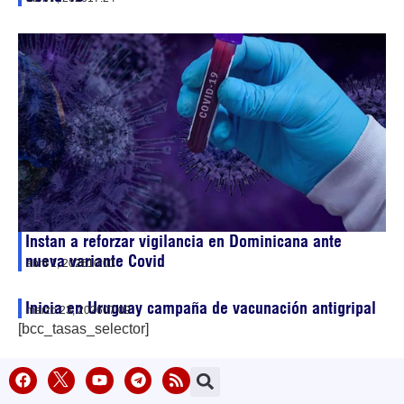
Instan a reforzar vigilancia en Dominicana ante
nueva variante Covid
abril 1, 2026
10:01
Inicia en Uruguay campaña de vacunación antigripal
marzo 23, 2026
07:09
[bcc_tasas_selector]