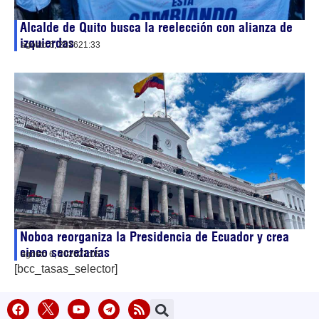
Alcalde de Quito busca la reelección con alianza de
izquierdas
agosto 6, 2026
21:33
Noboa reorganiza la Presidencia de Ecuador y crea
cinco secretarías
agosto 6, 2026
21:05
[bcc_tasas_selector]