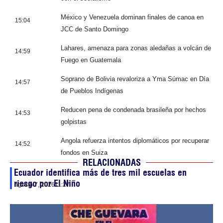
México y Venezuela dominan finales de canoa en
15:04
JCC de Santo Domingo
Lahares, amenaza para zonas aledañas a volcán de
14:59
Fuego en Guatemala
Soprano de Bolivia revaloriza a Yma Súmac en Día
14:57
de Pueblos Indígenas
Reducen pena de condenada brasileña por hechos
14:53
golpistas
Angola refuerza intentos diplomáticos por recuperar
14:52
fondos en Suiza
RELACIONADAS
Ecuador identifica más de tres mil escuelas en
riesgo por El Niño
agosto 7, 2026
11:27