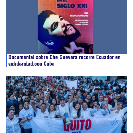
Documental sobre Che Guevara recorre Ecuador en
solidaridad con Cuba
agosto 7, 2026
00:02